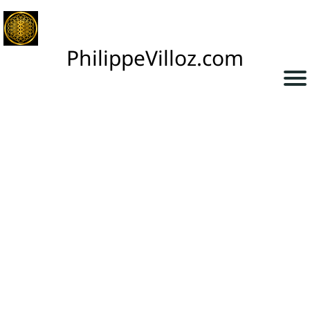
A
PhilippeVilloz.com
C
C
U
EI
L
B
L
O
G
R