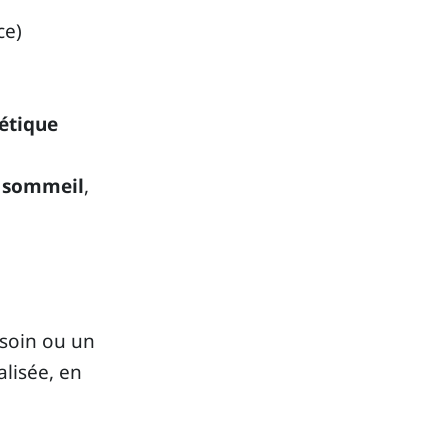
ce)
gétique
r sommeil
,
 soin ou un
alisée, en