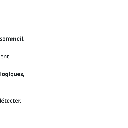
sommeil
,
vent
ologiques,
détecter,