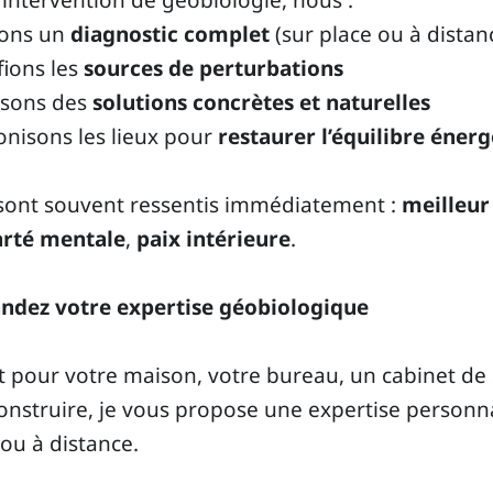
 intervention de géobiologie, nous :
sons un
diagnostic complet
(sur place ou à distan
fions les
sources de perturbations
sons des
solutions concrètes et naturelles
nisons les lieux pour
restaurer l’équilibre éner
 sont souvent ressentis immédiatement :
meilleu
arté mentale
,
paix intérieure
.
dez votre expertise géobiologique
t pour votre maison, votre bureau, un cabinet de
construire, je vous propose une expertise personn
 ou à distance.