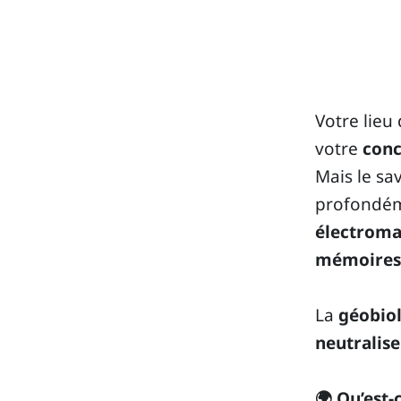
Votre lieu
votre
conc
Mais le sa
profondéme
électromag
mémoires 
La
géobio
neutralis
🌍 Qu’est-