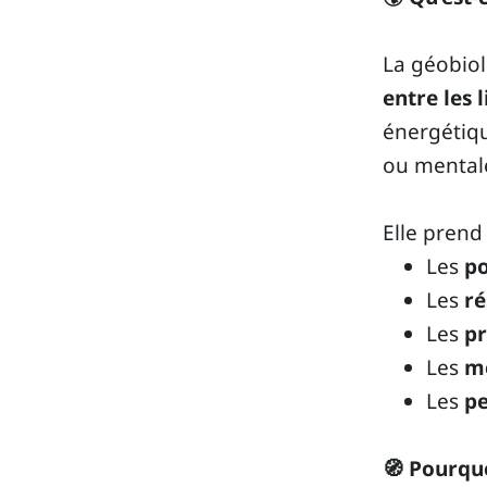
La géobiol
entre les l
énergétiqu
ou mental
Elle prend
Les
po
Les
ré
Les
pr
Les
mé
Les
pe
🧭 Pourqu