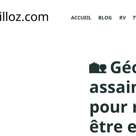
illoz.com
ACCUEIL
BLOG
RV
T
🏡 Gé
assai
pour 
être e