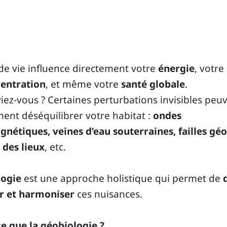
 de vie influence directement votre
énergie
, votre
entration
, et même votre
santé globale
.
viez-vous ? Certaines perturbations invisibles peu
nt déséquilibrer votre habitat :
ondes
nétiques, veines d’eau souterraines, failles gé
des lieux
, etc.
logie
est une approche holistique qui permet de
er et harmoniser
ces nuisances.
ce que la géobiologie ?