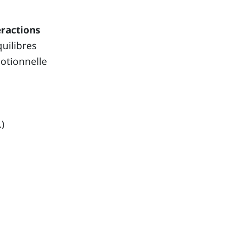
eractions
quilibres
otionnelle
.)