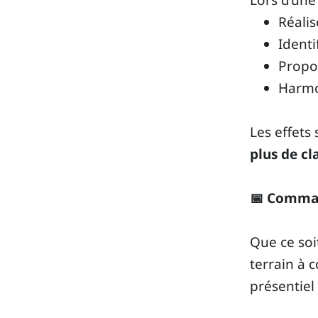
Lors d’une
Réali
Identi
Propo
Harmo
Les effets
plus de cl
📅 Comman
Que ce soi
terrain à 
présentiel