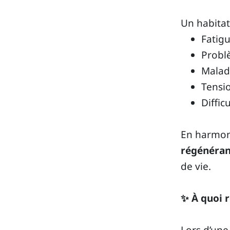
Un habitat
Fatigu
Probl
Malad
Tensio
Diffic
En harmoni
régénéran
de vie.
✨ À quoi 